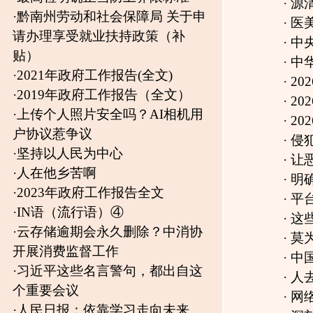
·
2023年政府工作报告全文
·
平台不得大数据“杀熟”，《网络交
·
IN语（流行语）④
·
这些行为列入网络名人账号负面清
·
云存储逾期会永久删除？中消协
·
莫为“平安”甘于“平庸”（思想纵横
开展消费监督工作
·
中国共产党第二十届中央委员会第
·
习近平这些名言警句，都出自这
·
人去世了朋友圈会消失吗？微信明
个重要会议
·
网络交易平台收费行为合规指南
[
20
·
人民日报：依靠学习走向未来
·
深刻理解“民心是最大的政治”的哲
·
关于读书的名言警句
想）
[
2025-03-28
]
·
斜阳依旧
·
2025年政府工作报告(全文)
[
2025-0
·
起侮辱性绰号也是校园欺凌
·
演唱会买到“柱子票”，能退票吗？
[
·
习近平在中国共产党第二十次全
·
用AI生成他人声音构成侵权吗？
[
2
国代表大会上的报告（全文）
·
2024政府工作报告（全文）
[
2024-
·
政府工作报告极简版来了！只有70
·
上传个人照片安全吗？AI相机用户
·
APP被“自动续费”的钱还能退回吗
·
云存储逾期会永久删除？中消协开
·
2023年政府工作报告全文
[
2023-03-
首页 上一页
下一页
尾页
1
/3
页
版权所有：独山在线 copyright ©2007-2026 www.dushan.n
免责声明：本网转载或链接出于传递更多信息之目的，并不意
本站为公益性网站，旨在传递有益信息和社会正能量，宣传独山，若您认为我
工信部备案：黔ICP备0700126