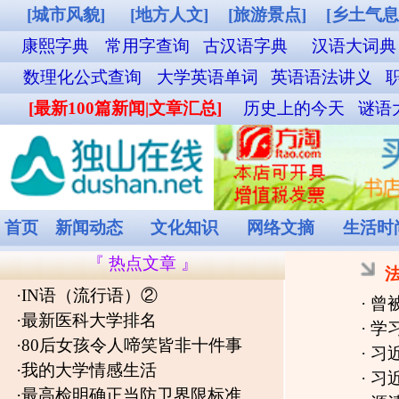
[城市风貌]
[地方人文]
[旅游景点]
[乡土气息]
[其他图片]
铁路12306购票
康熙字典
常用字查询
古汉语字典
汉语大词典
成语词典查询
英汉双解词
数理化公式查询
大学英语单词
英语语法讲义
职称英语单词
外贸汉英词典
名
[最新100篇新闻|文章汇总]
历史上的今天
谜语大全
食物营养成分查询
菜谱
首页
新闻动态
文化知识
网络文摘
生活时尚
娱乐休闲
健康频道
『 热点文章 』
法律知识
·
IN语（流行语）②
·
曾被认为“高素质”的习惯，闹出官
·
最新医科大学排名
·
学习新语｜向着建成科技强国的目
·
80后女孩令人啼笑皆非十件事
·
习近平党建思想金句
[
2026-07-09
]
·
我的大学情感生活
·
习近平总书记在庆祝中国共产党成立
·
最高检明确正当防卫界限标准
·
源清流清 向上向善 ——新时代我
·
黔南州劳动和社会保障局 关于申
·
医美消费“踩坑”怎么办？
[
2026-03-
请办理享受就业扶持政策（补
·
中央网信办全面规范短视频内容标
贴）
·
中华人民共和国国民经济和社会发
·
2021年政府工作报告(全文)
·
2026年政府工作报告（全文）
[
202
·
2019年政府工作报告（全文）
·
2026年《政府工作报告》要点版（
·
上传个人照片安全吗？AI相机用
·
2026年政府工作报告极简版来了！不
户协议惹争议
·
侵犯商标权犯罪呈现新动向 检察机
·
坚持以人民为中心
·
让恶意索赔者得不偿失（纵横）
[
20
·
人在他乡苦啊
·
明确了！13类食品，直播间里坚决