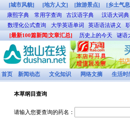
[城市风貌]
[地方人文]
[旅游景点]
[乡土气息]
[其他图片]
铁路12306购票
康熙字典
常用字查询
古汉语字典
汉语大词典
成语词典查询
英汉双解词
数理化公式查询
大学英语单词
英语语法讲义
职称英语单词
外贸汉英词典
名
[最新100篇新闻|文章汇总]
历史上的今天
谜语大全
食物营养成分查询
菜谱
首页
新闻动态
文化知识
网络文摘
生活时尚
娱乐休闲
健康频道
本草纲目查询
请输入您要查询的药名：
《本草纲目》，药学著作，五十二卷，明·李时珍撰，刊于1590年。全书共190多万
图1160幅，分为16部、60类。是作者在继承和总结以前本草学成就的基础上
和钻研，历时数十年而编成的一部巨著。书中不仅考正了过去本草学中的若干错
法，溶入先进的生物进化思想，并反映了丰富的临床实践。本书也是一部具有世
本草纲目全列表