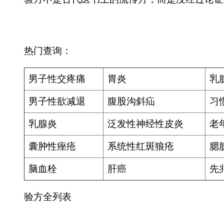
囊肿性痤疮
系统性红斑狼疮
腮腺结石并感染
老年性白
脑血栓
肝癌
先兆流产
化脓性鼻
验方全列表
版权所有：独山在线 copyright ©2007-2026 www.dushan.
本站为公益性网站，旨在宣传独山，若您认为我们侵犯了您的
email:webmaster#dushan.net
贵公网安备 522726