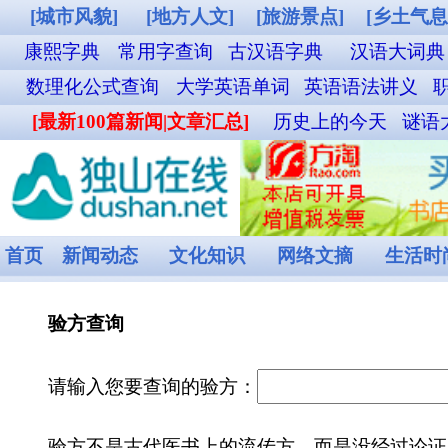
[城市风貌]
[地方人文]
[旅游景点]
[乡土气息]
[其他图片]
铁路12306购票
康熙字典
常用字查询
古汉语字典
汉语大词典
成语词典查询
英汉双解词
数理化公式查询
大学英语单词
英语语法讲义
职称英语单词
外贸汉英词典
名
[最新100篇新闻|文章汇总]
历史上的今天
谜语大全
食物营养成分查询
菜谱
首页
新闻动态
文化知识
网络文摘
生活时尚
娱乐休闲
健康频道
验方查询
请输入您要查询的验方：
验方不是古代医书上的流传方，而是没经过论证，但是临床却有疗效治疗疾病的
热门查询：
男子性交疼痛
胃炎
乳腺癌化疗反应
阑尾周围
男子性欲减退
腹股沟斜疝
习惯性流产
传染性湿
乳腺炎
泛发性神经性皮炎
老年结肠功能紊乱
中毒性红