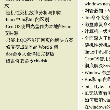
·
Windows快捷键大全
·
Bps和bps的区别
·
bit、Byte、bps、Bps、pps、
·
IE无法查看网页源代码问题解决
·
如何取消windows安全警报和弹出图标？
·
在windows的右键菜单中增加“关闭光驱
·
xp局域网共享设置
·
解决回收站无法清空
图形设计
·
如何制作一寸、二寸、六寸照片
·
PhotoShop中的常用快捷键
·
常见图形文件格式
版权所有：独山在线 copyright ©2007-2026 www.dushan.n
免责声明：本网转载或链接出于传递更多信息之目的，并不意
本站为公益性网站，旨在传递有益信息和社会正能量，宣传独山，若您认为我