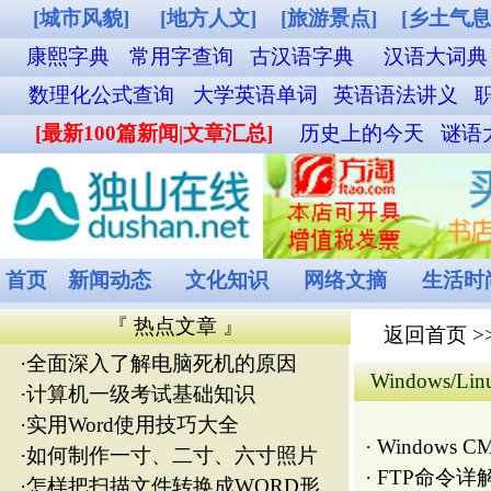
[城市风貌]
[地方人文]
[旅游景点]
[乡土气息]
[其他图片]
铁路12306购票
康熙字典
常用字查询
古汉语字典
汉语大词典
成语词典查询
英汉双解词
数理化公式查询
大学英语单词
英语语法讲义
职称英语单词
外贸汉英词典
名
[最新100篇新闻|文章汇总]
历史上的今天
谜语大全
食物营养成分查询
菜谱
首页
新闻动态
文化知识
网络文摘
生活时尚
娱乐休闲
健康频道
『 热点文章 』
返回首页
>> 分类浏览
·
全面深入了解电脑死机的原因
Windows/Linux
·
计算机一级考试基础知识
·
实用Word使用技巧大全
·
Windows CMD 命令大全
·
如何制作一寸、二寸、六寸照片
·
FTP命令详解
·
怎样把扫描文件转换成WORD形
·
windows net命令详解
式
·
网管必知：Windows常用网络命令详解(
·
随机性死机故障分析与排除
·
dos命令大全详细完整版
·
linux中du和df 的区别
·
磁盘修复命令chkdsk
·
CentOS使用光盘作为本地的yum
·
计算机一级考试基础知识
安装源
·
全面深入了解电脑死机的原因
·
只能上QQ不能开网页的解决方案
·
随机性死机故障分析与排除
·
修复变成乱码的Word文档
·
linux中du和df 的区别
·
dos命令大全详细完整版
·
CentOS使用光盘作为本地的yum安装源
·
磁盘修复命令chkdsk
·
彻底解决SysFader:IEXPLORE