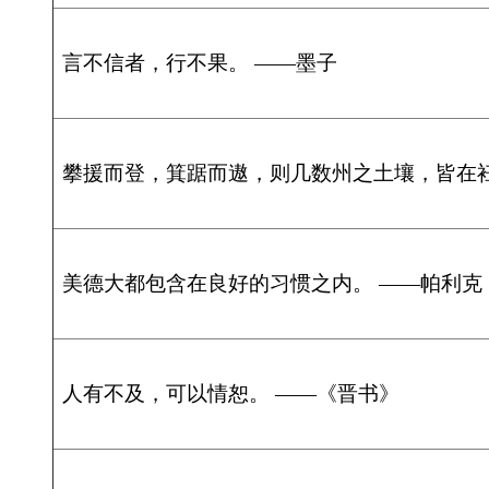
真正的朋友应该说真话，不管那话多么尖锐。 ——奥斯特洛夫斯基
时间是一切财富中最宝贵的财富。 ——德奥弗拉斯多
看人下菜碟 ——民谚
如果不是怕别人反感，女人决不会保持完整的严肃。 ——拉罗什福科
爱是春暖花开时对你满满的笑意 ——佚名
希望是坚韧的拐杖，忍耐是旅行袋，携带它们，人可以登上永恒之旅。 ——罗
如果你们已经在一起了，就要去努力的相信对方，不要因为一件小事就去胡乱
不自信的一种表现，反而会让对方对你逐渐失去信心。 ——佚名