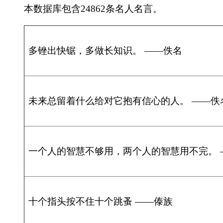
一个人的智慧不够用，两个人的智慧用不完。 ——谚语
十个指头按不住十个跳蚤 ——傣族
言不信者，行不果。 ——墨子
攀援而登，箕踞而遨，则几数州之土壤，皆在衽席之下。 ——柳宗元
美德大都包含在良好的习惯之内。 ——帕利克
人有不及，可以情恕。 ——《晋书》
明·吴惟顺 ——法不传六耳