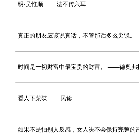
真正的教育者不仅传授真理，而且向自己的学生传授对待真理的态度，激发他
邪恶事物的不可容忍的态度。 ——（前苏联）苏霍姆林斯基
天国般的幸福，存在于对真爱的希望。 ——佚名
我们现在必须完全保持党的纪律，否则一切都会陷入污泥中。 ——马克思
在科学上没有平坦的大道，只有不畏劳苦沿着陡峭山路攀登的人，才有希望达到
[首页]
[上一页]
[1]
[2]
[3]
[4]
[5]
[6]
[7]
[下一页]
[末页]
共有 24862 条记录 页次: 1
请输入页码：