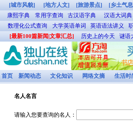
[城市风貌]
[地方人文]
[旅游景点]
[乡土气息]
[其他图片]
铁路12306购票
康熙字典
常用字查询
古汉语字典
汉语大词典
成语词典查询
英汉双解词
数理化公式查询
大学英语单词
英语语法讲义
职称英语单词
外贸汉英词典
名
[最新100篇新闻|文章汇总]
历史上的今天
谜语大全
食物营养成分查询
菜谱
首页
新闻动态
文化知识
网络文摘
生活时尚
娱乐休闲
健康频道
名人名言
请输入您要查询的名人：
本数据库包含24862条名人名言。
多锉出快锯，多做长知识。 ——佚名
未来总留着什么给对它抱有信心的人。 ——佚名