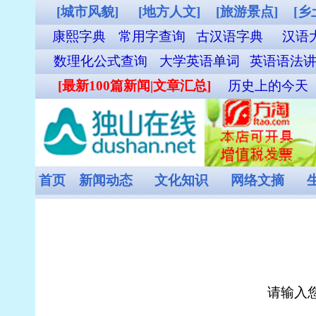
[城市风貌]
[地方人文]
[旅游景点]
[乡土气息]
[其他图片]
铁路123
康熙字典
常用字查询
古汉语字典
汉语大词典
成语词典查询
英汉双
数理化公式查询
大学英语单词
英语语法讲义
职称英语单词
外贸汉英词
[最新100篇新闻|文章汇总]
历史上的今天
谜语大全
食物营养成分查询
首页
新闻动态
文化知识
网络文摘
生活时尚
娱乐休闲
健康频
康熙字典在线
请输入您要查询的汉字：
《康熙字典》，是张玉书、陈廷敬等三十多位著名学者奉康熙圣旨编
汉字全列
版权所有：独山在线 copyright ©2007-2026 www.dus