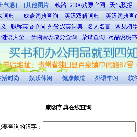
06购票官网
天气预报
周公解梦
EXCEL函数速查手册
中文繁體
解词典
英汉词典查询
汉英词典查询
汉日大辞典
择吉黄历
典
名人名言
常见植物查询
诗词大全查询
歇后语查询
百家姓查询
菜谱查询
药品说明书查询
本草纲目查询
验方查询
偏方查询
道
外语学习
软件教学
程序设计
独山图片
村窝文化
查询
撰的一部具有深远影响的汉字辞书。（此处省略其余内容）
表
han.net, All Rights Reserved.