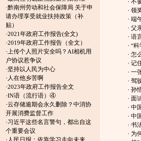
·
2023年政府工作报告全文
·
孙悟空的师傅到底谁？和如来相比
·
IN语（流行语）④
·
面试问题题库
[
2015-07-31
]
·
云存储逾期会永久删除？中消协
·
中国古代文学复习资料
[
2015-07-17
开展消费监督工作
·
中国佛学66句震撼世界的禅语
[
201
·
习近平这些名言警句，都出自这
·
书法的魂在哪？
[
2015-06-03
]
个重要会议
·
为何“上善若水”这个词特别受尊崇
·
人民日报：依靠学习走向未来
·
超8亿亚洲男性系古代11位帝王后
·
关于读书的名言警句
·
网文：以色列 中国唯一真诚的朋友
·
斜阳依旧
·
知识大全
[
2014-05-26
]
·
起侮辱性绰号也是校园欺凌
·
习仲勋在庆阳的光辉业绩
[
2014-05-
·
习近平在中国共产党第二十次全
·
揭秘江青延安时期张扬生活 人称“姨
国代表大会上的报告（全文）
·
创业成功需早起：看看IT大佬的作
·
“两会”表决演变史：最早用“投豆豆
·
揭秘江青写给毛泽东的第一封信
[
20
·
事业单位公共基础知识题目
[
2014-0
·
应聘时最漂亮的回答!
[
2014-03-01
首页 上一页
下一页
尾页
1
/6
页
版权所有：独山在线 copyright ©2007-2026 www.dushan.n
免责声明：本网转载或链接出于传递更多信息之目的，并不意
本站为公益性网站，旨在传递有益信息和社会正能量，宣传独山，若您认为我
工信部备案：黔ICP备0700126