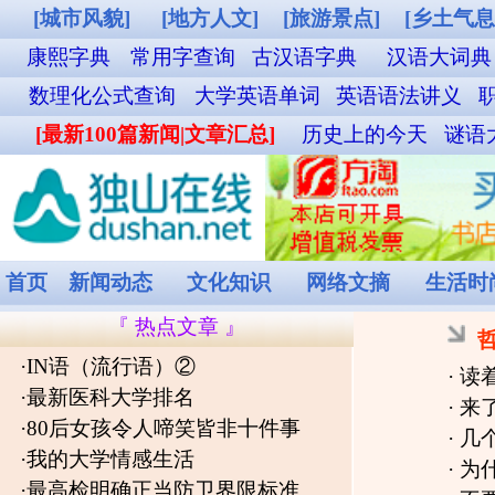
[城市风貌]
[地方人文]
[旅游景点]
[乡土气息]
[其他图片]
铁路12306购票
康熙字典
常用字查询
古汉语字典
汉语大词典
成语词典查询
英汉双解词
数理化公式查询
大学英语单词
英语语法讲义
职称英语单词
外贸汉英词典
名
[最新100篇新闻|文章汇总]
历史上的今天
谜语大全
食物营养成分查询
菜谱
首页
新闻动态
文化知识
网络文摘
生活时尚
娱乐休闲
健康频道
『 热点文章 』
哲理人生
·
IN语（流行语）②
·
读着难受，却让人无比通透8句人生
·
最新医科大学排名
·
来了！2026年高考作文题出炉
[
202
·
80后女孩令人啼笑皆非十件事
·
几个蕴含哲理的真实故事
[
2025-09-
·
我的大学情感生活
·
为什么你很努力，却依然平庸？别
·
最高检明确正当防卫界限标准
·
不要去找工作，让工作来找你
[
2025
·
黔南州劳动和社会保障局 关于申
·
领奖半小时，奖牌丢了！——关于2
请办理享受就业扶持政策（补
·
端午时节话屈原
[
2018-06-23
]
贴）
·
父亲是一个男人最温柔的名字
[
2018
·
2021年政府工作报告(全文)
·
语言规范能轻易将错就错吗
[
2018-0
·
2019年政府工作报告（全文）
·
“科学与技术”，不完全是“科技”
[
20
·
上传个人照片安全吗？AI相机用
·
怎么辨别生宣纸和熟宣纸？
[
2016-0
户协议惹争议
·
记住10句话，忘掉过去一年的烦忧
·
坚持以人民为中心
·
一张图让您看懂高层住宅该选哪层
·
人在他乡苦啊
·
驾驶证到期千万别急着去车管所！