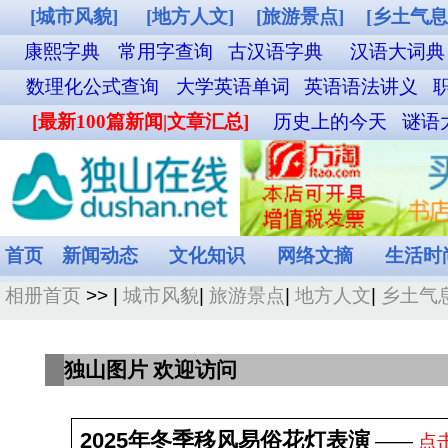
[城市风貌]
[地方人文]
[旅游景点]
[乡土气息]
[其他图片]
铁路12306购票
康熙字典
常用字查询
古汉语字典
汉语大词典
成语词典查询
英汉双解词
数理化公式查询
大学英语单词
英语语法讲义
职称英语单词
外贸汉英词典
名
[最新100篇新闻|文章汇总]
历史上的今天
谜语大全
食物营养成分查询
菜谱
首页
新闻动态
文化知识
网络文摘
生活时尚
娱乐休闲
健康频道
相册首页
>> |
城市风貌
|
旅游景点
|
地方人文
|
乡土气息
|
其他图片
共
独山图片 欢迎访问
2025年冬季移风易俗花灯表演
――
点击图片看大图。
发布日期：2025-11-29(浏览:591)
拍摄日期：