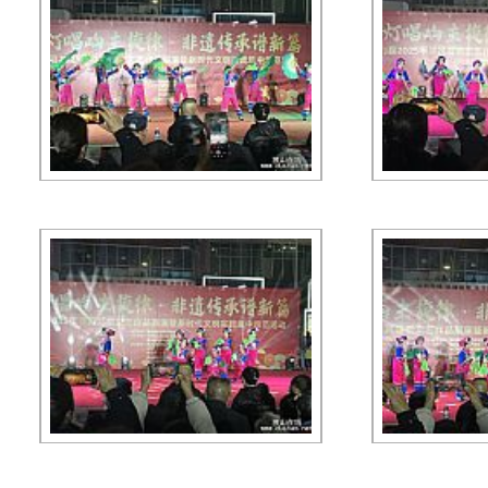
每页显示 30 个文件 共有 2 页 当前为第 1 页 首页
在保留图
版权所有：独山在线 copyright ©2007-2026 www.dushan.
免责声明：本网转载或链接出于传递更多信息之目的，并不意
本站为公益性网站，旨在传递有益信息和社会正能量，宣传独山，若您认为我
工信部备案：黔ICP备0700126