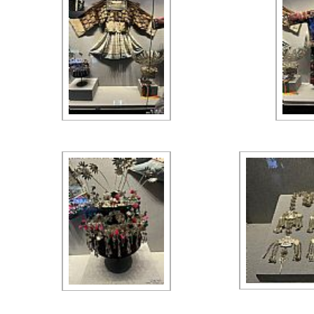
每页显示 30 个文件 共有 2 页 当前为第 1 页 首页
在保留图
版权所有：独山在线 copyright ©2007-2026 www.dushan.
免责声明：本网转载或链接出于传递更多信息之目的，并不意
本站为公益性网站，旨在传递有益信息和社会正能量，宣传独山，若您认为我
工信部备案：黔ICP备0700126