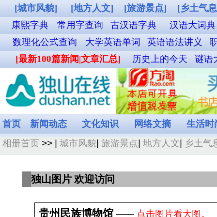
[城市风貌]
[地方人文]
[旅游景点]
[乡土气息]
[其他图片]
铁路12306购票
康熙字典
常用字查询
古汉语字典
汉语大词典
成语词典查询
英汉双解词
数理化公式查询
大学英语单词
英语语法讲义
职称英语单词
外贸汉英词典
名
[最新100篇新闻|文章汇总]
历史上的今天
谜语大全
食物营养成分查询
菜谱
首页
新闻动态
文化知识
网络文摘
生活时尚
娱乐休闲
健康频道
相册首页
>> |
城市风貌
|
旅游景点
|
地方人文
|
乡土气息
|
其他图片
共
独山图片 欢迎访问
贵州民族博物馆
――
点击图片看大图。
发布日期：2025-10-06(浏览:1562)
拍摄日期：