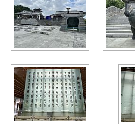
每页显示 30 个文件 共有 2 页 当前为第 1 页 首页
在保留图
版权所有：独山在线 copyright ©2007-2026 www.dushan.
免责声明：本网转载或链接出于传递更多信息之目的，并不意
本站为公益性网站，旨在传递有益信息和社会正能量，宣传独山，若您认为我
工信部备案：黔ICP备0700126