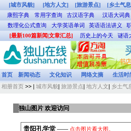
[城市风貌]
[地方人文]
[旅游景点]
[乡土气息]
[其他图片]
铁路12306购票
康熙字典
常用字查询
古汉语字典
汉语大词典
成语词典查询
英汉双解词
数理化公式查询
大学英语单词
英语语法讲义
职称英语单词
外贸汉英词典
名
[最新100篇新闻|文章汇总]
历史上的今天
谜语大全
食物营养成分查询
菜谱
首页
新闻动态
文化知识
网络文摘
生活时尚
娱乐休闲
健康频道
相册首页
>> |
城市风貌
|
旅游景点
|
地方人文
|
乡土气息
|
其他图片
共
独山图片 欢迎访问
贵阳孔学堂
――
点击图片看大图。
发布日期：2025-10-05(浏览:1571)
拍摄日期：