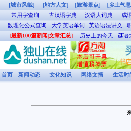
[城市风貌]
[地方人文]
[旅游景点]
[乡土气息]
[其他图片]
独山站列车时
常用字查询
古汉语字典
汉语大词典
成语词典查询
英汉双解词典
数理化公式查询
大学英语单词
英语语法讲义
职称英语单词
外贸汉英词典
名
[最新100篇新闻|文章汇总]
历史上的今天
谜语大全
食物营养成分查询
菜谱
首页
新闻动态
文化知识
网络文摘
生活时尚
娱乐休闲
健康频道
贵州民族博物馆
来源：
独山在线
[2025-10-06]
对不起，您要查看的内容不在此页！
您看完此刻的感受是！ 已有
0
人表态：
0
0
0
0
0
0