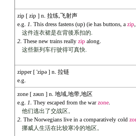
当我说带孩子们去动物园时，他们高兴地喊叫起来。
2.
The birth of a baby penguin in the
zoo
was widely reported.
动物园里小企鹅的出生受到了广泛的报道。
zoology [ zəu'ɔlədʒi ] n. 动物学
e.g.
1.
The professorship of
zoology
is vacant and has been advertised.
动物学教授的职位空缺，已登广告徵聘。
2.
The branch of
zoology
that deals with nematodes.
线虫学研究线虫的动物学分支
zoom [ zu:m ] n. 急速上升
v. 突然扩大,急速上升
e.g.
1.
Overnight trading caused share prices to
zoom
(up).
一夜的交投使股票价格直线上升.
2.
The camera connection for the second camera do not provide power or pan, tilt an
连着的另一台摄像机不带开关、扫视、俯仰、变焦和聚焦控制。