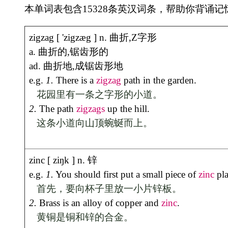
zinc [ ziŋk ] n. 锌
e.g.
1.
You should first put a small piece of
zinc
plate into the cup.
首先，要向杯子里放一小片锌板。
2.
Brass is an alloy of copper and
zinc
.
黄铜是铜和锌的合金。
zip [ zip ] n. 拉练,飞射声
e.g.
1.
This dress fastens (up) (ie has buttons, a
zip
, etc) at the back.
这件连衣裙是在背後系扣的.
2.
These new trains really
zip
along.
这些新列车行驶得可真快.
zipper [ 'zipə ] n. 拉链
e.g.
zone [ zəun ] n. 地域,地带,地区
e.g.
1.
They escaped from the war
zone
.
他们逃出了交战区。
2.
The Norwegians live in a comparatively cold
zone
.
挪威人生活在比较寒冷的地区。
zoo [ zu: ] n. 动物园
e.g.
1.
My children cried out with glee when I said I would take them to the
zoo
.