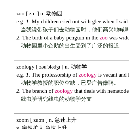
[首页]
[上一页]
[761]
[762]
[763]
[764]
[765]
[766]
[767]
[下一页]
[末页]
共有 153
请输入页码：
版权所有：独山在线 copyright ©2007-2026 www.dushan.
本站为公益性网站，旨在宣传独山，若您认为我们侵犯了您的
email:webmaster#dushan.net
贵公网安备 522726