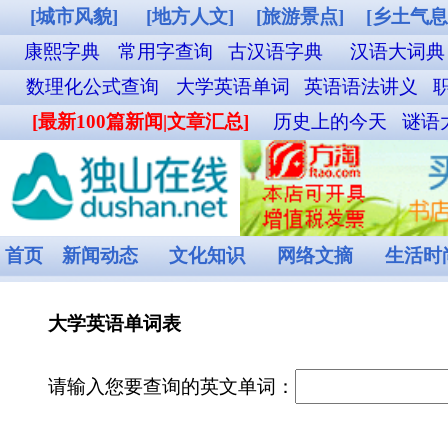
[城市风貌]
[地方人文]
[旅游景点]
[乡土气息]
[其他图片]
铁路12306购票
康熙字典
常用字查询
古汉语字典
汉语大词典
成语词典查询
英汉双解词
数理化公式查询
大学英语单词
英语语法讲义
职称英语单词
外贸汉英词典
名
[最新100篇新闻|文章汇总]
历史上的今天
谜语大全
食物营养成分查询
菜谱
首页
新闻动态
文化知识
网络文摘
生活时尚
娱乐休闲
健康频道
大学英语单词表
请输入您要查询的英文单词：
本单词表包含15328条英汉词条，帮助你背诵记忆。
zigzag [ 'zigzæg ] n. 曲折,Z字形
a. 曲折的,锯齿形的
ad. 曲折地,成锯齿形地
e.g.
1.
There is a
zigzag
path in the garden.
花园里有一条之字形的小道。
2.
The path
zigzags
up the hill.
这条小道向山顶蜿蜒而上。