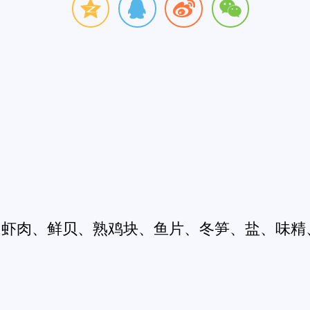
、冬笋、盐、味精、胡椒粉、姜末、料酒、水
贝、熟鸡块、鱼片、冬笋用沸水焯一下捞出,码
粉、姜末、料酒烧开淋入水淀粉勾芡浇在菜上
0
0
0
搞笑
恶心
不解