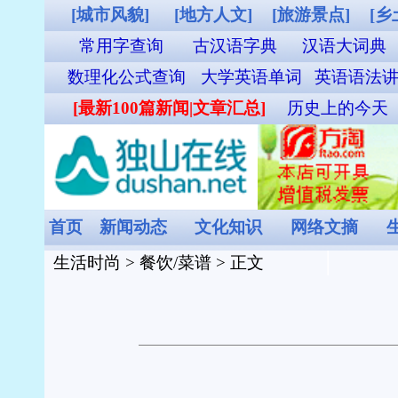
[城市风貌]
[地方人文]
[旅游景点]
[乡土气息]
[其他图片]
独山站列
常用字查询
古汉语字典
汉语大词典
成语词典查询
英汉双解
数理化公式查询
大学英语单词
英语语法讲义
职称英语单词
外贸汉英词
[最新100篇新闻|文章汇总]
历史上的今天
谜语大全
食物营养成分查询
首页
新闻动态
文化知识
网络文摘
生活时尚
娱乐休闲
健康频
生活时尚
>
餐饮/菜谱
> 正文
川菜：海鲜
来源：
独山在线
[2008-09
【菜名】 海鲜拼盘
【所属菜系】 川菜
【特点】 川菜