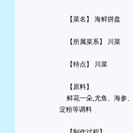
【原料】
鲜花一朵,尤鱼、海参、虾肉、鲜贝、熟鸡块、鱼片
淀粉等调料
【制作过程】
①鲜花入杯中倒扣在盘中间,尤鱼、海参、虾肉、鲜
放在鲜花周围；②汤勺内放入高汤、盐、昧精、胡椒
即可。
您看完此刻的感受是！ 已有
0
人表态：
0
0
0
0
0
惊呀
欠揍
支持
很棒
愤怒
>>上篇:
川菜：鼓椒鸡片
>>下篇:
川菜：宫保尤鱼