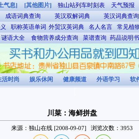
车时刻表
天气预报
周公解梦
EXCEL函数速查手册
中文繁體
词典
英汉词典查询
汉英词典查询
汉日大辞典
择吉黄历
典
名人名言
常见植物查询
诗词大全查询
歇后语查询
百家姓查询
菜谱查询
药品说明书查询
本草纲目查询
验方查询
偏方查询
道
外语学习
软件教学
程序设计
独山图片
村窝文化
拼盘
-07] 浏览次数：3953