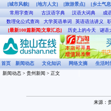
[城市风貌]
[地方人文]
[旅游景点]
[乡土气息]
[其他图片]
独山站列车时
常用字查询
古汉语字典
汉语大词典
成语词典查询
英汉双解词典
数理化公式查询
大学英语单词
英语语法讲义
职称英语单词
外贸汉英词典
名
[最新100篇新闻|文章汇总]
历史上的今天
谜语大全
食物营养成分查询
菜谱
首页
新闻动态
文化知识
网络文摘
生活时尚
娱乐休闲
健康频道
新闻动态
>
贵州新闻
> 正文
贵州公积金缴存基数最
来源：
贵州省住房和城乡建设厅
[2026-
近日，贵州省住房和建设厅发布《关于开展2026年度
数调整的通知》和《关于开展2026年度省直非省级财政
知》。
根据《关于开展2026年度省级财政拨款单位职工住房