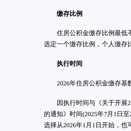
您看完此刻的感受是！ 已有
0
人表态：
0
0
0
0
0
0
惊呀
欠揍
支持
很棒
愤怒
搞笑
>>上篇:已经没有了
>>下篇:
重磅预告！2026年多彩贵州文旅消费券拟于7月中旬 正式
版权所有：独山在线 copyright ©2007-2026 www.dushan.n
免责声明：本网转载或链接出于传递更多信息之目的，并不意
本站为公益性网站，旨在传递有益信息和社会正能量，宣传独山，若您认为我
工信部备案：黔ICP备0700126