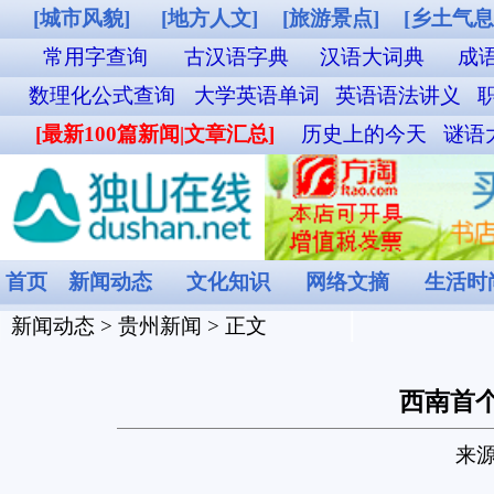
[城市风貌]
[地方人文]
[旅游景点]
[乡土气息]
[其他图片]
独山站列车时
常用字查询
古汉语字典
汉语大词典
成语词典查询
英汉双解词典
数理化公式查询
大学英语单词
英语语法讲义
职称英语单词
外贸汉英词典
名
[最新100篇新闻|文章汇总]
历史上的今天
谜语大全
食物营养成分查询
菜谱
首页
新闻动态
文化知识
网络文摘
生活时尚
娱乐休闲
健康频道
新闻动态
>
贵州新闻
> 正文
西南首个全域科幻综合体“X科幻谷”
来源：
动静·多彩贵州网
[2026-07-
近日，贵阳沉浸式星际文旅项目“X科幻谷”正式官宣，项
18日全面启幕。该项目是西南地区首个以“星际穿越”为主
科技化、年轻化转型。