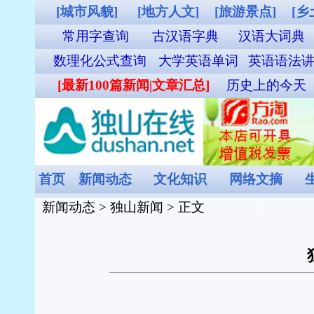
[城市风貌]
[地方人文]
[旅游景点]
[乡土气息]
[其他图片]
独山站列
常用字查询
古汉语字典
汉语大词典
成语词典查询
英汉双解
数理化公式查询
大学英语单词
英语语法讲义
职称英语单词
外贸汉英词
[最新100篇新闻|文章汇总]
历史上的今天
谜语大全
食物营养成分查询
首页
新闻动态
文化知识
网络文摘
生活时尚
娱乐休闲
健康频
新闻动态
>
独山新闻
> 正文
独山县甲里村：“小菌伞”撑
来源：
人民网-贵州频道
[2026
近日，贵州省独山县上司镇甲里村的羊肚菌迎
而出，抢“鲜”上市。