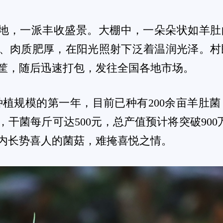
兴“大产业”。
润气候与优质水质，绝佳的生长环境，让羊肚
收至2月底，销往四川、云南等多个省份，让全
业+基地+合作社+农户”的联动模式，有力推动
仅实现村集体增收，更创造了70余个务工岗