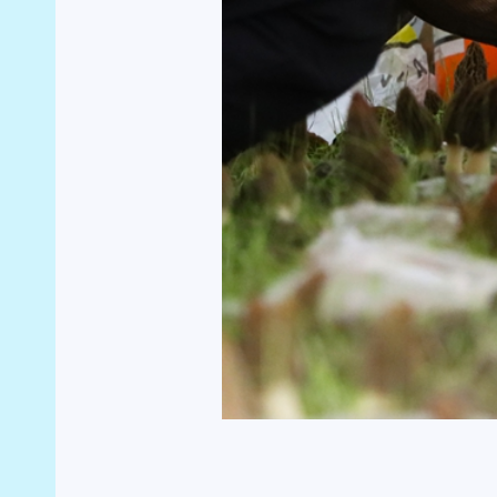
在田垄间，菌盖纹理饱满、肉质肥厚，在阳光照射下
心翼翼地采摘、分拣、装筐，随后迅速打包，发往全
“今年是我们扩大种植规模的第一年，目前已种有
当前，鲜货每斤可达60元，干菌每斤可达500元，总
村委会主任杨昌国看着棚内长势喜人的菌菇，难掩喜