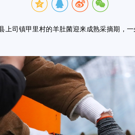
兴“大产业”。
，一朵朵状如羊肚的褐色“小伞”密密麻麻分布