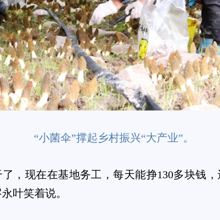
兴“大产业” 。
0
0
0
搞笑
恶心
不解