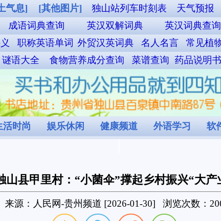
车时刻表
天气预报
周公解梦
EXCEL函数速查手册
中文繁體
词典
英汉词典查询
汉英词典查询
汉日大辞典
择吉黄历
典
名人名言
常见植物查询
诗词大全查询
歇后语查询
百家姓查询
菜谱查询
药品说明书查询
本草纲目查询
验方查询
偏方查询
道
外语学习
软件教学
程序设计
独山图片
村窝文化
起乡村振兴“大产业”
-01-30] 浏览次数：200
来成熟采摘期，一朵朵鲜嫩水灵的羊肚菌破土