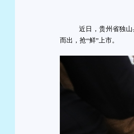
“小菌伞”撑起乡村振
走进羊肚菌种植基地，一派丰收盛景。大棚中