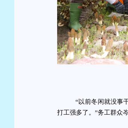
“小菌伞”撑起乡村振
您看完此刻的感受是！ 已有
0
人表态：
0
0
0
0
0
惊呀
欠揍
支持
很棒
愤怒
>>上篇:
独山县“共青团·伙伴计划”寒假爱心托管服务正式启动
>>下篇:已经没有了