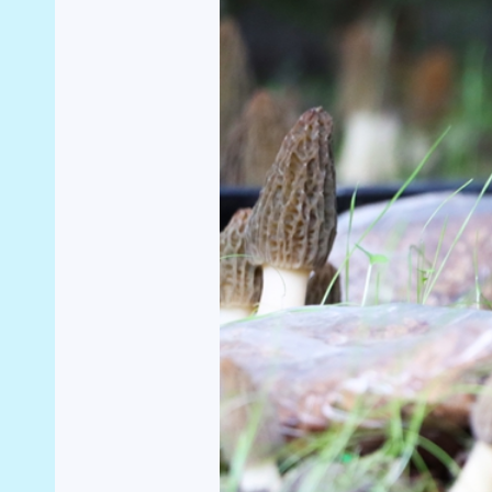
“小菌伞”撑起乡村振
“以前冬闲就没事干了，现在在基地务工，每天
打工强多了。”务工群众岑永叶笑着说。