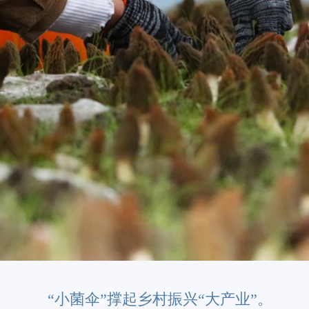
泛着温润光泽。村民们手持小刀穿梭其间，小
国各地市场。
200余亩羊肚菌，亩产预计达700至800斤。
产值预计将突破900万元！”甲里村党总支书记、
悦之情。