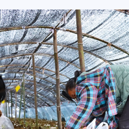
兴“大产业”。
我们不仅要把羊肚菌种好，还要把产业链做长做
赋，优化农业产业结构，在强化羊肚菌生产、加
积，探索开发羊肚菌干货、预制菜等深加工产
劲的动力。（图/文 张明坤、杨皓文）