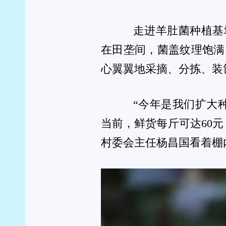
“小菌伞”撑起乡村振
据了解，甲里村拥有得天独厚的土壤条件、温
菌从播种到采收仅需2至3个月。这批羊肚菌将持续采
国各地消费者都能品尝到来自独山的鲜美滋味。
产业兴则乡村兴，近年来，甲里村积极探索“企
羊肚菌产业发展，并通过土地流转盘活闲置资源，不
位，让村民实现“家门口”稳定就业。