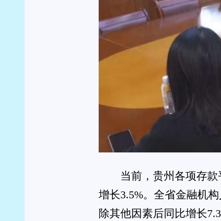
2958.1亿元，占普惠小微贷款余额的56%，比年初
便利性持续提升。此外，绿色贷款增加较多，全省绿色贷款
要用于基础设施绿色升级、生态保护修复和利用等。
中国人民银行贵州省分行调查统计处三级调研员邱浩
亿”到“五万亿”的两个万亿元跨越式发展。“从投向
域，9月末，全省制造业中长期贷款余额为1999.7亿元
点。其中，高技术制造业中长期贷款同比增长12.9%
质量发展提供了有力支撑。”邱浩说。
记者：万好 王海枫
您看完此刻的感受是！ 已有
0
人表态：
0
0
0
0
0
惊呀
欠揍
支持
很棒
愤怒