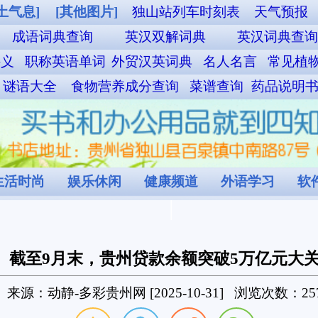
车时刻表
天气预报
周公解梦
EXCEL函数速查手册
中文繁體
词典
英汉词典查询
汉英词典查询
汉日大辞典
择吉黄历
典
名人名言
常见植物查询
诗词大全查询
歇后语查询
百家姓查询
菜谱查询
药品说明书查询
本草纲目查询
验方查询
偏方查询
道
外语学习
软件教学
程序设计
独山图片
村窝文化
额突破5万亿元大关
-10-31] 浏览次数：257
省分行召开的新闻发布会获悉，截至9月末，全
7亿元，重点领域与薄弱环节的信贷支持力度持续