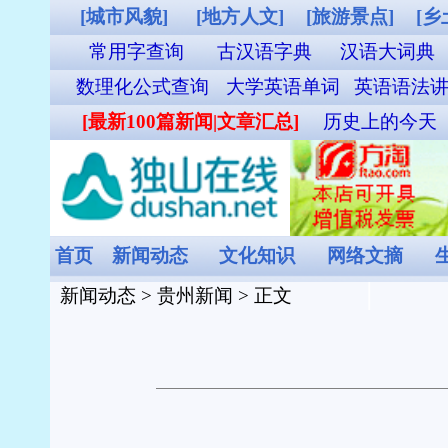
[城市风貌]
[地方人文]
[旅游景点]
[乡土气息]
[其他图片]
独山站列
常用字查询
古汉语字典
汉语大词典
成语词典查询
英汉双解
数理化公式查询
大学英语单词
英语语法讲义
职称英语单词
外贸汉英词
[最新100篇新闻|文章汇总]
历史上的今天
谜语大全
食物营养成分查询
首页
新闻动态
文化知识
网络文摘
生活时尚
娱乐休闲
健康频
新闻动态
>
贵州新闻
> 正文
截至9月末，贵州贷款余
来源：
动静-多彩贵州网
[2025
今天(10月30日)上午，记者从中国人民银行贵州
省人民币各项贷款余额突破5万亿元，达到50025.
加大。