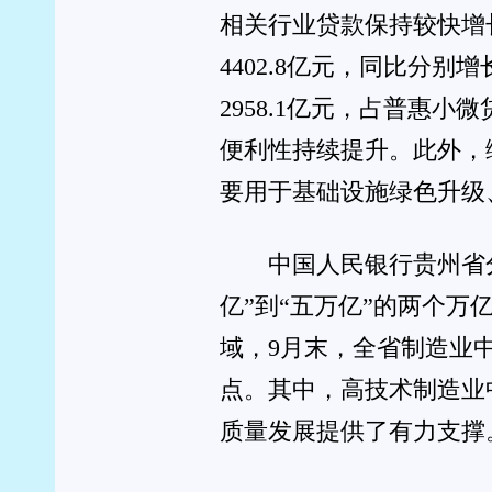
>>上篇:
被低估了的“护心运动”，不是走路！
>>下篇:
贵州奥林匹克物理竞赛创历史佳绩，4银10铜闪耀青
版权所有：独山在线 copyright ©2007-2026 www.dus
免责声明：本网转载或链接出于传递更多信息之目的，
本站为公益性网站，旨在传递有益信息和社会正能量，宣传独山，若您
工信部备案：黔ICP备070