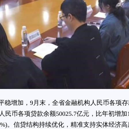
提高1.1个百分点，普惠小微主体融资的可得性和
余额8774.1亿元，比年初增长8.2%。主
介绍，“十四五”期间，贵州实现从“三万
看，新增贷款主要投向制造业、服务业等重点领
，同比增长4.7%，增速比各项贷款高0.7个百分
，增速是各项贷款的3.2倍，金融为全省经济高
0
0
0
搞笑
恶心
不解