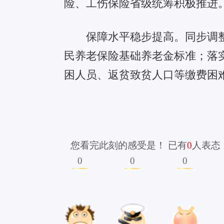
>>上篇:
我国累计建成各类充电桩超660万台（新数据 新看点）
>>下篇:
专家：夏季防治风湿应少吹冷风忌大汗
版权所有：独山在线 copyright ©2007-2026 www.dushan.n
免责声明：本网转载或链接出于传递更多信息之目的，并不意
本站为公益性网站，旨在传递有益信息和社会正能量，宣传独山，若您认为我
工信部备案：黔ICP备0700126