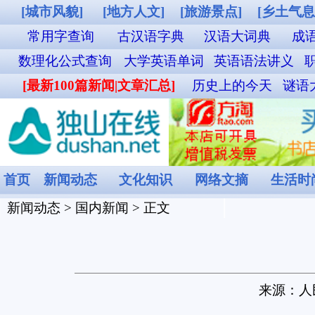
[城市风貌]
[地方人文]
[旅游景点]
[乡土气息]
[其他图片]
独山站列车时
常用字查询
古汉语字典
汉语大词典
成语词典查询
英汉双解词典
数理化公式查询
大学英语单词
英语语法讲义
职称英语单词
外贸汉英词典
名
[最新100篇新闻|文章汇总]
历史上的今天
谜语大全
食物营养成分查询
菜谱
首页
新闻动态
文化知识
网络文摘
生活时尚
娱乐休闲
健康频道
新闻动态
>
国内新闻
> 正文
开立个人养老金账户人数4
来源：
人民网－人民日报海外版
[2023-0
本报北京7月23日电 （记者李婕）记者从人力资源和社会
月底，全国基本养老、失业、工伤保险参保人数分别为10.57亿
工作平稳有序，截至6月底，全国36个先行城市（地区）开立个
会上发布的数据还显示，1—6月全国基本养老、失业、工伤