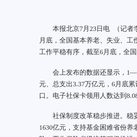
元、总支出3.37万亿元，6月底累计结余7.95万亿元。全国社保
口。电子社保卡领用人数达到8.08亿人，覆盖57.2%人口。
社保制度改革稳步推进。稳妥推进企业职工基本养老保险
1630亿元，支持基金困难省份养老金发放；新就业形态就
险、工伤保险省级统筹积极推进。
保障水平稳步提高。同步调整企业和机关事业单位退休人
民养老保险基础养老金标准；落实城乡居民基本养老保险费代
困人员、返贫致贫人口等缴费困难人员代缴城乡居民养老保
您看完此刻的感受是！ 已有
0
人表态：
0
0
0
0
0
0
惊呀
欠揍
支持
很棒
愤怒
搞笑